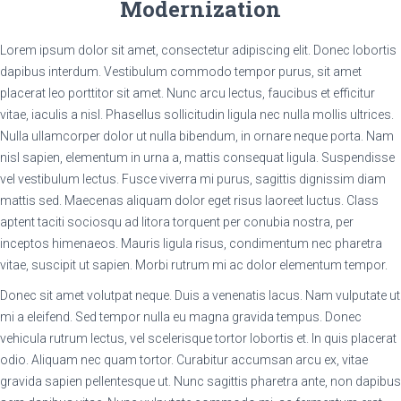
Modernization
Lorem ipsum dolor sit amet, consectetur adipiscing elit. Donec lobortis
dapibus interdum. Vestibulum commodo tempor purus, sit amet
placerat leo porttitor sit amet. Nunc arcu lectus, faucibus et efficitur
vitae, iaculis a nisl. Phasellus sollicitudin ligula nec nulla mollis ultrices.
Nulla ullamcorper dolor ut nulla bibendum, in ornare neque porta. Nam
nisl sapien, elementum in urna a, mattis consequat ligula. Suspendisse
vel vestibulum lectus. Fusce viverra mi purus, sagittis dignissim diam
mattis sed. Maecenas aliquam dolor eget risus laoreet luctus. Class
aptent taciti sociosqu ad litora torquent per conubia nostra, per
inceptos himenaeos. Mauris ligula risus, condimentum nec pharetra
vitae, suscipit ut sapien. Morbi rutrum mi ac dolor elementum tempor.
Donec sit amet volutpat neque. Duis a venenatis lacus. Nam vulputate ut
mi a eleifend. Sed tempor nulla eu magna gravida tempus. Donec
vehicula rutrum lectus, vel scelerisque tortor lobortis et. In quis placerat
odio. Aliquam nec quam tortor. Curabitur accumsan arcu ex, vitae
gravida sapien pellentesque ut. Nunc sagittis pharetra ante, non dapibus